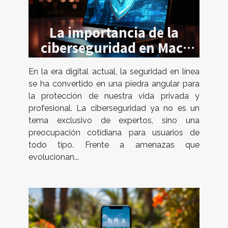
La importancia de la
ciberseguridad en Mac:
estrategias para proteger
En la era digital actual, la seguridad en línea
tu información personal
se ha convertido en una piedra angular para
la protección de nuestra vida privada y
profesional. La ciberseguridad ya no es un
tema exclusivo de expertos, sino una
preocupación cotidiana para usuarios de
todo tipo. Frente a amenazas que
evolucionan...